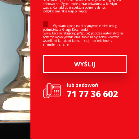
Siedzikówny 12, 51-214 Wrocław. Wyrażenie zgody jest
dobrowolne. Zgoda może zostać odwołana w każdym
czasie. Kontakt do inspektora ochrony danych:
iod@kaczmarskigroup.pl
więcej
Wyrażam zgodę na otrzymywanie ofert usług
podmiotów z Grupy Kaczmarski
(www.kaczmarskigroup.pl/grupa) poprzez automatyczne
systemy wywoływanie oraz swoje urządzenia końcowe
wszelkimi kanałami komunikacji, np. telefonem,
e - mailem, sms - em
WYŚLIJ
lub zadzwoń
71 77 36 602