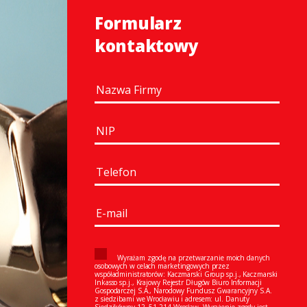
Formularz
kontaktowy
Wyrażam zgodę na przetwarzanie moich danych
osobowych w celach marketingowych przez
współadministratorów: Kaczmarski Group sp.j., Kaczmarski
Inkasso sp.j., Krajowy Rejestr Długów Biuro Informacji
Gospodarczej S.A., Narodowy Fundusz Gwarancyjny S.A.
z siedzibami we Wrocławiu i adresem: ul. Danuty