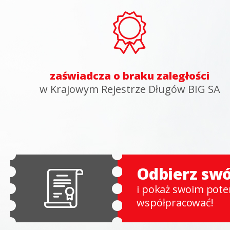
zaświadcza o braku zaległości
w Krajowym Rejestrze Długów BIG SA
Odbierz swó
i pokaż swoim pote
współpracować!