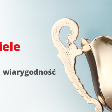
iele
ą wiarygodność