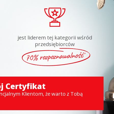
jest liderem tej kategorii wśród
przedsiębiorców
j Certyfikat
ncjalnym Klientom, że warto z Tobą